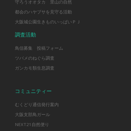
守ろうオオタカ 里山の自然
都会のハヤブサを見守る活動
大阪城公園生きものいっぱいＰＪ
調査活動
鳥信募集 投稿フォーム
ツバメのねぐら調査
ガンカモ類生息調査
コミュニティー
むくどり通信発行案内
大阪支部鳥ガール
NEXT21自然便り