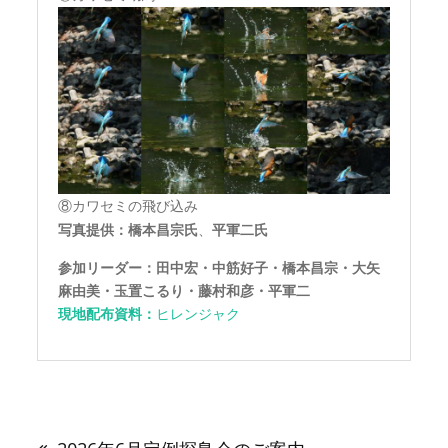
⑧カワセミの飛び込み
写真提供：橋本昌宗氏
、
平軍二
氏
参加リーダー：田中宏・中筋好子・橋本昌宗・大矢
麻由美・玉置こるり・藤村和彦・平軍二
現地配布資料：
ヒレンジャク
投
稿