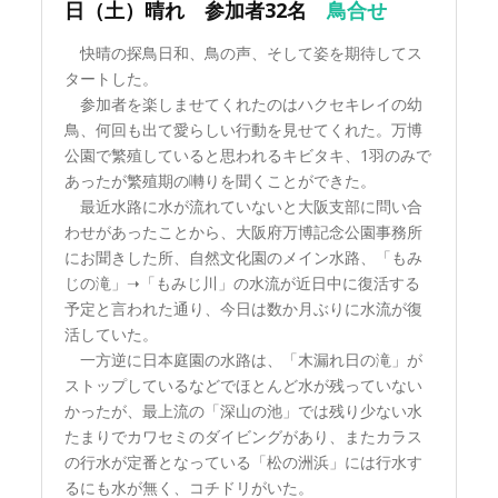
日（土）晴れ 参加者32名
鳥合せ
快晴の探鳥日和、鳥の声、そして姿を期待してス
タートした。
参加者を楽しませてくれたのはハクセキレイの幼
鳥、何回も出て愛らしい行動を見せてくれた。万博
公園で繁殖していると思われるキビタキ、1羽のみで
あったが繁殖期の囀りを聞くことができた。
最近水路に水が流れていないと大阪支部に問い合
わせがあったことから、大阪府万博記念公園事務所
にお聞きした所、自然文化園のメイン水路、「もみ
じの滝」➝「もみじ川」の水流が近日中に復活する
予定と言われた通り、今日は数か月ぶりに水流が復
活していた。
一方逆に日本庭園の水路は、「木漏れ日の滝」が
ストップしているなどでほとんど水が残っていない
かったが、最上流の「深山の池」では残り少ない水
たまりでカワセミのダイビングがあり、またカラス
の行水が定番となっている「松の洲浜」には行水す
るにも水が無く、コチドリがいた。