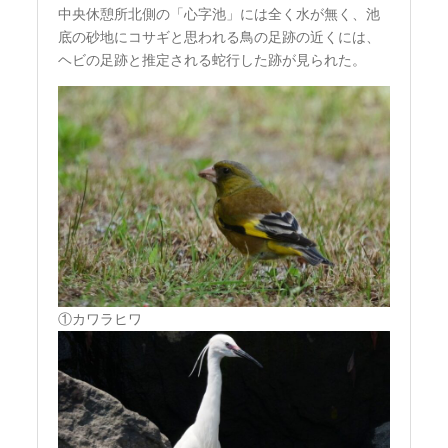
中央休憩所北側の「心字池」には全く水が無く、池
底の砂地にコサギと思われる鳥の足跡の近くには、
ヘビの足跡と推定される蛇行した跡が見られた。
①カワラヒワ