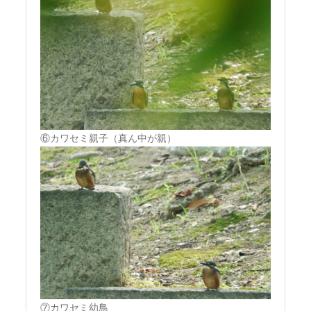
⑥カワセミ親子（真ん中が親）
⑦カワセミ幼鳥