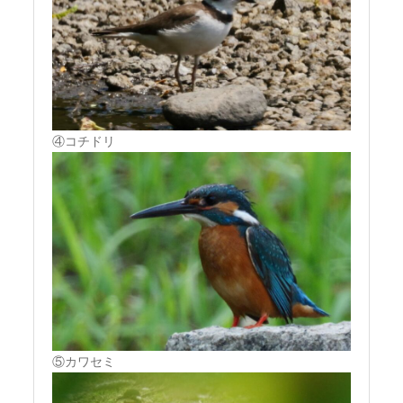
④コチドリ
⑤カワセミ