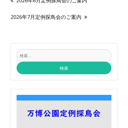
2026年6月定例探鳥会のご案内
ナ
ビ
ゲ
2026年7月定例探鳥会のご案内
ー
シ
ョ
ン
検
索: