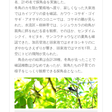
名、計45名で探鳥会を実施した。
冬鳥のカモ類が繁殖地へ渡り、寂しくなった大泉池
ではカイツブリの姿を確認。カワウ・コサギ・ゴイ
サギ・アオサギのコロニーでは、コサギの雛が見ら
れた。水流区～樹林帯では、シジュウカラの幼鳥が
親鳥に餌をねだる姿を観察。そのほか、センダイム
シクイ、キビタキ、サンコウチョウなどの夏鳥も確
認できた。加呂登池と頭泉池ではオオヨシキリのに
ぎやかなさえずりが響き、頭泉池ではマガモ1羽、上
空にトビの飛翔が見られた。
鳥合わせの結果は合計28種。冬鳥が去ったことで
確認種数は少なめであったが、留鳥たちの子育ての
様子をじっくり観察できる探鳥会となった。