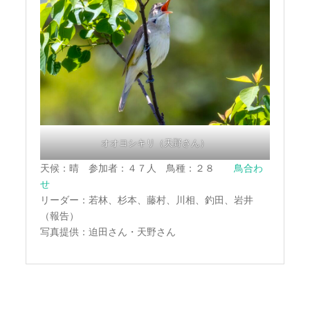
オオヨシキリ（天野さん）
天候：晴 参加者：４７人 鳥種：２８
鳥合わ
せ
リーダー：若林、杉本、藤村、川相、釣田、岩井
（報告）
写真提供：迫田さん・天野さん
投