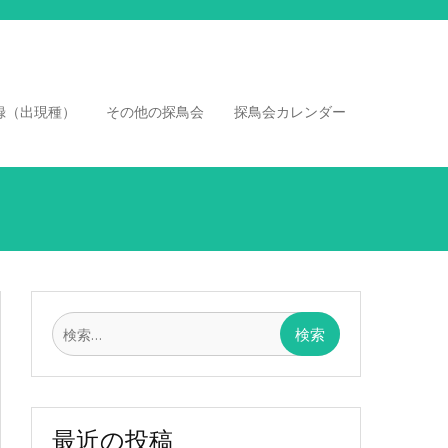
録（出現種）
その他の探鳥会
探鳥会カレンダー
検
索:
最近の投稿