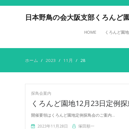
日本野鳥の会大阪支部くろんど
HOME
くろんど園地
ホーム
2023
11月
28
探鳥会案内
くろんど園地12月23日定例
開催要領はくろんど園地定例探鳥会のご案内…
2023年11月28日
塚田順一