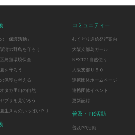
動
コミュニティー
の「保護活動」
むくどり通信発行案内
阪湾の野鳥を守ろう
大阪支部鳥ガール
区鳥類環境保全
NEXT21自然便り
園を守ろう
大阪支部Ｕ５０
の保護を考える
連携団体ホームページ
オタカ里山の自然
連携団体イベント
ヤブサを見守ろう
更新記録
園生きものいっぱいＰＪ
普及・PR活動
動
普及PR活動