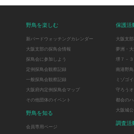
野鳥を楽しむ
保護活
新バードウォッチングカレンダー
大阪支部
大阪支部の探鳥会情報
夢洲・大
探鳥会に参加しよう
堺７－３
定例探鳥会観察記録
南港野鳥
一般探鳥会観察記録
ミゾゴイ
大阪府内定例探鳥会マップ
守ろうオ
その他団体のイベント
都会のハ
大阪城公
野鳥を知る
調査活
会員専用ページ