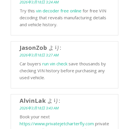
2026年3月18日 3:24 AM
Try this
vin decoder free online
for free VIN
decoding that reveals manufacturing details
and vehicle history.
JasonZob
より:
2026年3月18日 3:27 AM
Car buyers
run vin check
save thousands by
checking VIN history before purchasing any
used vehicle.
AlvinLak
より:
2026年3月18日 3:43 AM
Book your next
https://www.privatejetcharterfly.com
private