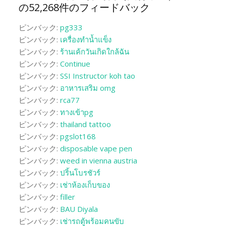
の52,268件のフィードバック
ピンバック:
pg333
ピンバック:
เครื่องทำน้ำแข็ง
ピンバック:
ร้านเค้กวันเกิดใกล้ฉัน
ピンバック:
Continue
ピンバック:
SSI Instructor koh tao
ピンバック:
อาหารเสริม omg
ピンバック:
rca77
ピンバック:
ทางเข้าpg
ピンバック:
thailand tattoo
ピンバック:
pgslot168
ピンバック:
disposable vape pen
ピンバック:
weed in vienna austria
ピンバック:
ปริ้นโบรชัวร์
ピンバック:
เช่าห้องเก็บของ
ピンバック:
filler
ピンバック:
BAU Diyala
ピンバック:
เช่ารถตู้พร้อมคนขับ