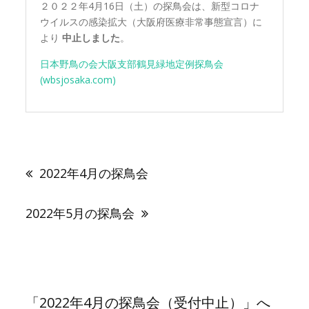
２０２２年4月16日（土）の探鳥会は、新型コロナ
ウイルスの感染拡大（大阪府医療非常事態宣言）に
より
中止しました
。
日本野鳥の会大阪支部鶴見緑地定例探鳥会
(wbsjosaka.com)
投
稿
2022年4月の探鳥会
ナ
ビ
ゲ
2022年5月の探鳥会
ー
シ
ョ
ン
「
2022年4月の探鳥会（受付中止）
」へ