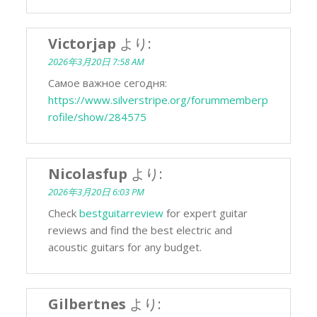
Victorjap
より:
2026年3月20日 7:58 AM
Самое важное сегодня:
https://www.silverstripe.org/forummemberp
rofile/show/284575
Nicolasfup
より:
2026年3月20日 6:03 PM
Check
bestguitarreview
for expert guitar
reviews and find the best electric and
acoustic guitars for any budget.
Gilbertnes
より: