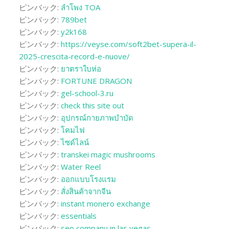
ピンバック:
ลำโพง TOA
ピンバック:
789bet
ピンバック:
y2k168
ピンバック:
https://veyse.com/soft2bet-supera-il-
2025-crescita-record-e-nuove/
ピンバック:
ยาตราใบห่อ
ピンバック:
FORTUNE DRAGON
ピンバック:
gel-school-3.ru
ピンバック:
check this site out
ピンバック:
อุปกรณ์กายภาพบำบัด
ピンバック:
โคมไฟ
ピンバック:
ไซด์ไลน์
ピンバック:
transkei magic mushrooms
ピンバック:
Water Reel
ピンバック:
ออกแบบโรงแรม
ピンバック:
สั่งสินค้าจากจีน
ピンバック:
instant monero exchange
ピンバック:
essentials
ピンバック:
seo company in las vegas