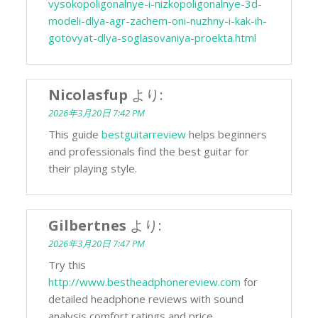
vysokopoligonalnye-i-nizkopoligonalnye-3d-
modeli-dlya-agr-zachem-oni-nuzhny-i-kak-ih-
gotovyat-dlya-soglasovaniya-proekta.html
Nicolasfup
より:
2026年3月20日 7:42 PM
This guide
bestguitarreview
helps beginners
and professionals find the best guitar for
their playing style.
Gilbertnes
より:
2026年3月20日 7:47 PM
Try this
http://www.bestheadphonereview.com
for
detailed headphone reviews with sound
analysis comfort ratings and price