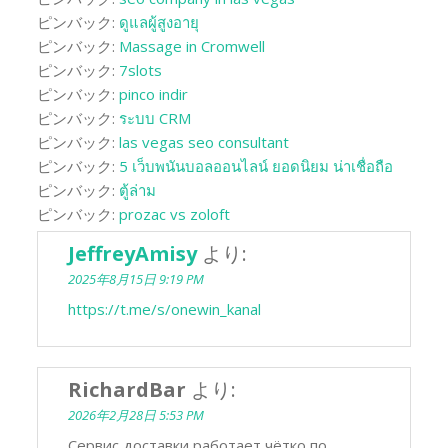
ピンバック:
ดูแลผู้สูงอายุ
ピンバック:
Massage in Cromwell
ピンバック:
7slots
ピンバック:
pinco indir
ピンバック:
ระบบ CRM
ピンバック:
las vegas seo consultant
ピンバック:
5 เว็บพนันบอลออนไลน์ ยอดนิยม น่าเชื่อถือ
ピンバック:
ตู้ล่าม
ピンバック:
prozac vs zoloft
JeffreyAmisy
より:
2025年8月15日 9:19 PM
https://t.me/s/onewin_kanal
RichardBar
より:
2026年2月28日 5:53 PM
Сервис доставки работает чётко по