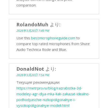
comparison.
RolandoMuh
より:
2026年3月20日 7:49 PM
Use this
bestmicrophoneguide.com
to
compare top rated microphones from Shure
Audio Technica Rode and Blue.
DonaldNot
より:
2026年3月20日 7:54 PM
Текущие рекомендации:
https://metrpro.ru/blog/razrabotka-3d-
modeley-agr-dlya-mka-kak-zakazat-idealno-
podhodyaschie-nizkopoligonalnye-i-
vysokopoligonalnye-modeli.html