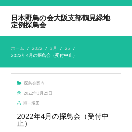
日本野鳥の会大阪支部鶴見緑地
定例探鳥会
ホーム
2022
3月
25
2022年4月の探鳥会（受付中止）
探鳥会案内
2022年3月25日
順一塚田
2022年4月の探鳥会（受付中
止）