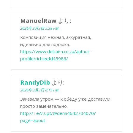
ManuelRaw
より:
2026年3月3日 5:38 PM
Композиция нежная, аккуратная,
идеально для подарка.
https://www.delcairn.co.za/author-
profile/richieefd45986/
RandyDib
より:
2026年3月3日 8:15 PM
Заказала утром — к обеду уже доставили,
просто замечательно.
http://TeArs.pt/@demi4642704070?
page=about