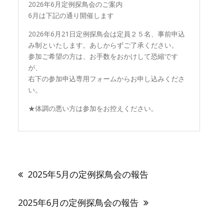
2026年6月定例探鳥会のご案内
6月は下記の通り開催します
2026年6月21日定例探鳥会は定員２５名、事前申込
み制といたします。あしからずご了承ください。
参加ご希望の方は、お手数をおかけして恐縮です
が、
右下の参加申込専用フォームからお申し込みくださ
い。
★体調の悪い方は参加をお控えください。
投
稿
2025年5月の定例探鳥会の報告
ナ
ビ
ゲ
2025年6月の定例探鳥会の報告
ー