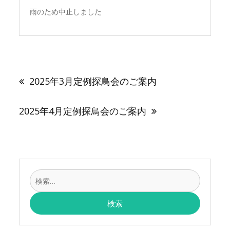
雨のため中止しました
投
稿
2025年3月定例探鳥会のご案内
ナ
ビ
ゲ
2025年4月定例探鳥会のご案内
ー
シ
ョ
ン
検
索: