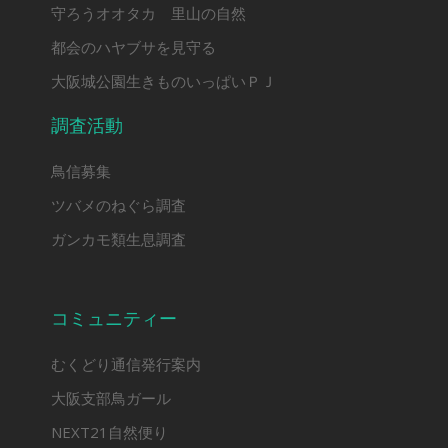
守ろうオオタカ 里山の自然
都会のハヤブサを見守る
大阪城公園生きものいっぱいＰＪ
調査活動
鳥信募集
ツバメのねぐら調査
ガンカモ類生息調査
コミュニティー
むくどり通信発行案内
大阪支部鳥ガール
NEXT21自然便り