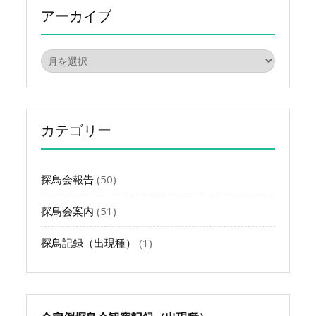
アーカイブ
ア
ー
カ
イ
ブ
カテゴリー
探鳥会報告
(50)
探鳥会案内
(51)
探鳥記録（出現種）
(1)