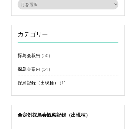
ア
ー
カ
イ
ブ
カテゴリー
探鳥会報告
(50)
探鳥会案内
(51)
探鳥記録（出現種）
(1)
全定例探鳥会観察記録（出現種）