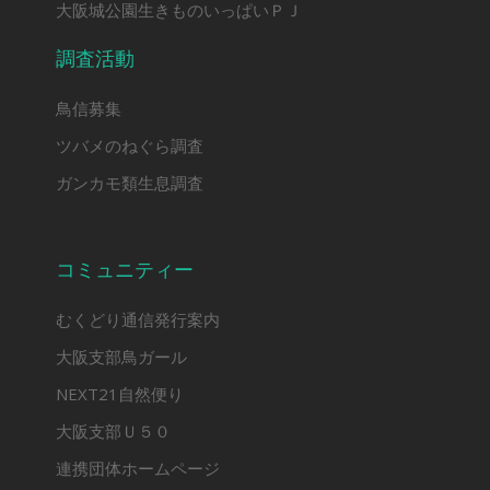
大阪城公園生きものいっぱいＰＪ
調査活動
鳥信募集
ツバメのねぐら調査
ガンカモ類生息調査
コミュニティー
むくどり通信発行案内
大阪支部鳥ガール
NEXT21自然便り
大阪支部Ｕ５０
連携団体ホームページ