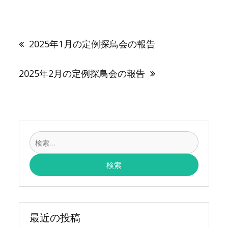
投
稿
2025年1月の定例探鳥会の報告
ナ
ビ
ゲ
2025年2月の定例探鳥会の報告
ー
シ
ョ
ン
検
索:
最近の投稿