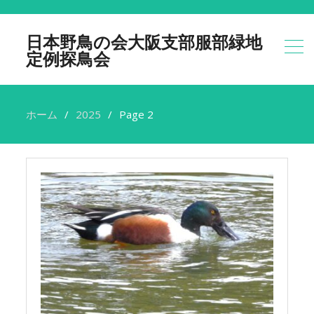
日本野鳥の会大阪支部服部緑地
定例探鳥会
ホーム
2025
Page 2