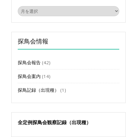
ア
ー
カ
イ
ブ
探鳥会情報
探鳥会報告
(42)
探鳥会案内
(14)
探鳥記録（出現種）
(1)
全定例探鳥会観察記録（出現種）