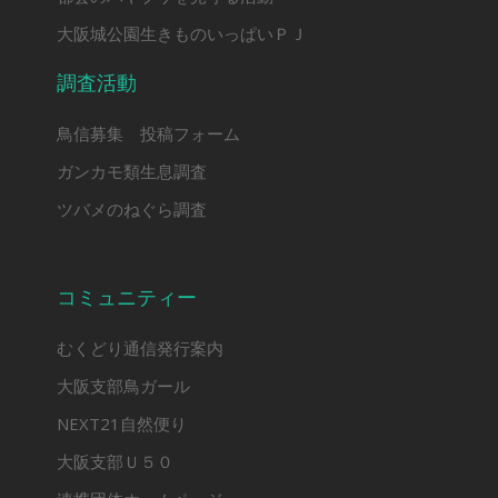
大阪城公園生きものいっぱいＰＪ
調査活動
鳥信募集 投稿フォーム
ガンカモ類生息調査
ツバメのねぐら調査
コミュニティー
むくどり通信発行案内
大阪支部鳥ガール
NEXT21自然便り
大阪支部Ｕ５０