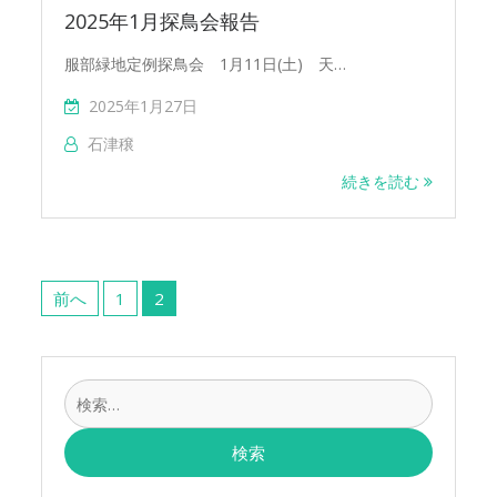
2025年1月探鳥会報告
服部緑地定例探鳥会 1月11日(土) 天…
2025年1月27日
石津穣
続きを読む
投
稿
前へ
1
2
の
ペ
ー
検
ジ
索:
送
り