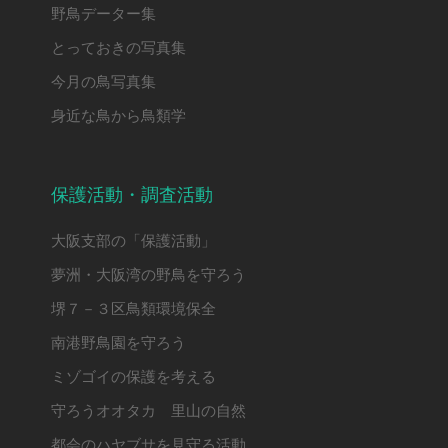
野鳥データー集
とっておきの写真集
今月の鳥写真集
身近な鳥から鳥類学
保護活動・調査活動
大阪支部の「保護活動」
夢洲・大阪湾の野鳥を守ろう
堺７－３区鳥類環境保全
南港野鳥園を守ろう
ミゾゴイの保護を考える
守ろうオオタカ 里山の自然
都会のハヤブサを見守る活動