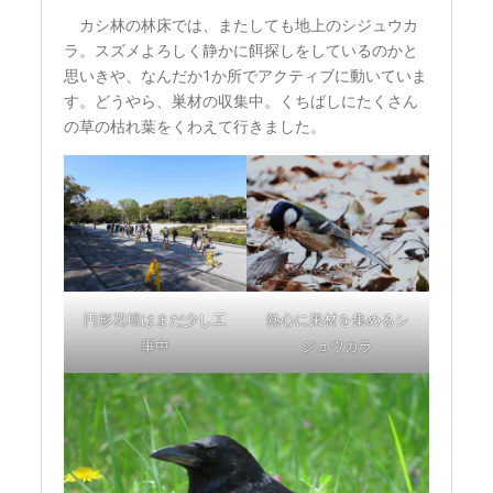
カシ林の林床では、またしても地上のシジュウカ
ラ。スズメよろしく静かに餌探しをしているのかと
思いきや、なんだか1か所でアクティブに動いていま
す。どうやら、巣材の収集中。くちばしにたくさん
の草の枯れ葉をくわえて行きました。
円形花壇はまだ少し工
熱心に巣材を集めるシ
事中
ジュウカラ