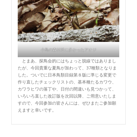
小鳥の森付近に多かったアオジ
とまあ、探鳥会的にはちょっと脱線ではありまし
たが、今回貴重な夏鳥が加わって、37種類となりま
した。ついでに日本鳥類目録第８版に準じる変更で
作り直したチェックリストの、基本種たるカワウ、
カワラヒワの落丁や、日付の間違いも見つかって、
いろいろ直した改訂版を次回以降、ご用意いたしま
すので、今回参加の皆さんには、ぜひまたご参加願
えますと幸いです。