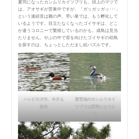
夏羽になったカンムリカイツブリも。頭上のマツで
は、アオサギが営巣中ですが、「ガッガッガッ･･･」
という連続音は雛の声。早い巣では、もう孵化して
いるようです。目立たなくなったゴイサギは、どこ
か違うコロニーで繁殖しているのかも。成鳥は見当
たりません。やぶの中で背を向けたゴイサギの幼鳥
を探すのは、ちょっとしただまし絵パズルです。
ハシビロガモ、今月も
新宮池のカンムリカイ
健在
ツブリは夏羽になりか
け