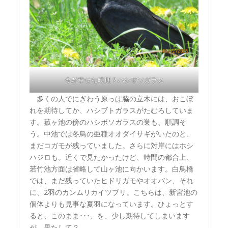
今が幸せな時期？ハシボソガラス
多くの人でにぎわう原っぱ脇の立木には、おこぼ
れを期待してか、ハシブトガラスがたむろしていま
す。菰ヶ池の傍のハシボソガラスの巣も、順調そ
う。中池では冬鳥の亜種オオダイサギがいたのと、
まだコガモが残っていました。さらに対岸にはホシ
ハジロも。近くで見たかったけど、時間の都合上、
若竹池方面は省略して山ヶ池に向かいます。白鳥橋
では、まだ残っていたヒドリガモやオオバン、それ
に、2羽のカンムリカイツブリ。こちらは、新宮池の
個体よりも見事な夏羽になっています。ひょっとす
ると、このまま･･･、を、少し期待してしまいます
が、果たして？