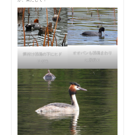
オオバンも桟橋まわり
餌付け桟橋の下にヒド
に居残り
リガモ