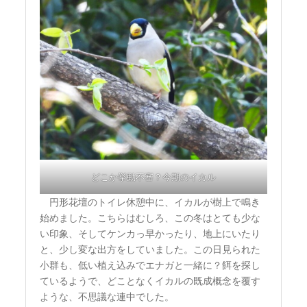
どこか挙動不審？今期のイカル
円形花壇のトイレ休憩中に、イカルが樹上で鳴き
始めました。こちらはむしろ、この冬はとても少な
い印象、そしてケンカっ早かったり、地上にいたり
と、少し変な出方をしていました。この日見られた
小群も、低い植え込みでエナガと一緒に？餌を探し
ているようで、どことなくイカルの既成概念を覆す
ような、不思議な連中でした。