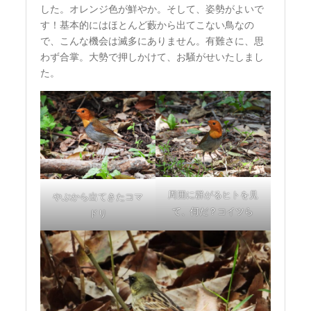
した。オレンジ色が鮮やか。そして、姿勢がよいで
す！基本的にはほとんど藪から出てこない鳥なの
で、こんな機会は滅多にありません。有難さに、思
わず合掌。大勢で押しかけて、お騒がせいたしまし
た。
周囲に群がるヒトを見
やぶから出てきたコマ
て、何だ？コイツら
ドリ