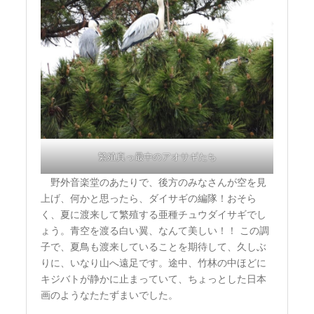
繁殖真っ最中のアオサギたち
野外音楽堂のあたりで、後方のみなさんが空を見
上げ、何かと思ったら、ダイサギの編隊！おそら
く、夏に渡来して繁殖する亜種チュウダイサギでし
ょう。青空を渡る白い翼、なんて美しい！！ この調
子で、夏鳥も渡来していることを期待して、久しぶ
りに、いなり山へ遠足です。途中、竹林の中ほどに
キジバトが静かに止まっていて、ちょっとした日本
画のようなたたずまいでした。