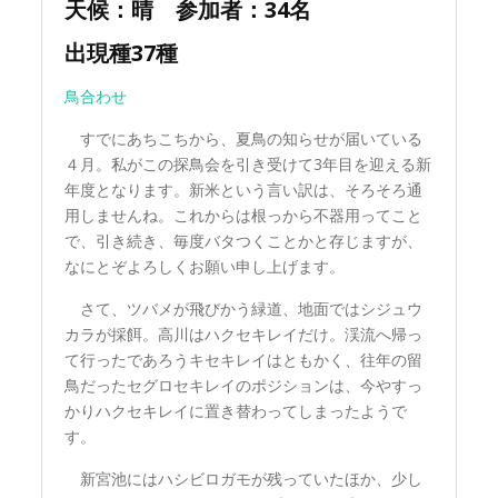
天候：晴 参加者：34名
出現種37種
鳥合わせ
すでにあちこちから、夏鳥の知らせが届いている
４月。私がこの探鳥会を引き受けて3年目を迎える新
年度となります。新米という言い訳は、そろそろ通
用しませんね。これからは根っから不器用ってこと
で、引き続き、毎度バタつくことかと存じますが、
なにとぞよろしくお願い申し上げます。
さて、ツバメが飛びかう緑道、地面ではシジュウ
カラが採餌。高川はハクセキレイだけ。渓流へ帰っ
て行ったであろうキセキレイはともかく、往年の留
鳥だったセグロセキレイのポジションは、今やすっ
かりハクセキレイに置き替わってしまったようで
す。
新宮池にはハシビロガモが残っていたほか、少し