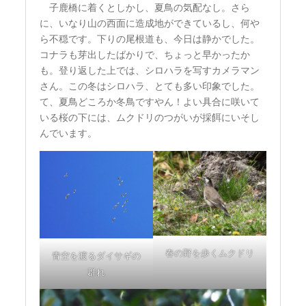
子鹿橋に着くとしかし、夏鳥の気配なし。さら
に、いなり山の西面に造成地ができているし、何や
ら不穏です。下りの尾根道も、今日は静かでした。
コナラも芽出したばかりで、ちょっと早かったか
も。登り返した上では、シロハラを写すカメラマン
さん。この冬はシロハラ、とても多い印象でした。
て、夏鳥どころか冬鳥ですやん！よい具合に咲いて
いる桜の下には、ムクドリのつがいが採餌にいそし
んでいます。
春の野を歩くムクドリ
青空を渡るダイサギの
群れ