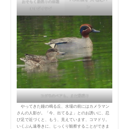
おそらく居残りの亜種
ン
オオダイサギ
コガモのペアも、まだ居残り
やってきた鐘の鳴る丘、水場の前にはカメラマン
さんの人影が。「今、出てるよ」とのお誘いに、忍
び足で近づくと、もう、見えています、コマドリ。
いくぶん遠巻きに、じっくり観察することができま