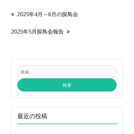
投
稿
2025年4月～6月の探鳥会
ナ
ビ
ゲ
2025年5月探鳥会報告
ー
シ
ョ
ン
検
索:
最近の投稿