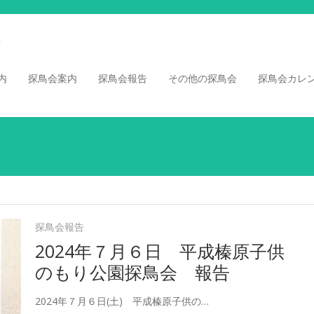
内
探鳥会案内
探鳥会報告
その他の探鳥会
探鳥会カレ
探鳥会報告
2024年７月６日 平成榛原子供
のもり公園探鳥会 報告
2024年７月６日(土) 平成榛原子供の…