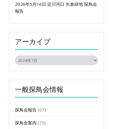
2026年5月16日 淀川河口 矢倉緑地 探鳥会
報告
アーカイブ
ア
ー
カ
イ
ブ
一般探鳥会情報
探鳥会報告
(67)
探鳥会案内
(75)