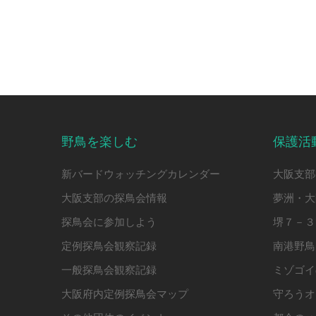
野鳥を楽しむ
保護活
新バードウォッチングカレンダー
大阪支部
大阪支部の探鳥会情報
夢洲・大
探鳥会に参加しよう
堺７－３
定例探鳥会観察記録
南港野鳥
一般探鳥会観察記録
ミゾゴイ
大阪府内定例探鳥会マップ
守ろうオ