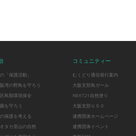
動
コミュニティー
の「保護活動」
むくどり通信発行案内
阪湾の野鳥を守ろう
大阪支部鳥ガール
区鳥類環境保全
NEXT21自然便り
園を守ろう
大阪支部Ｕ５０
の保護を考える
連携団体ホームページ
オタカ里山の自然
連携団体イベント