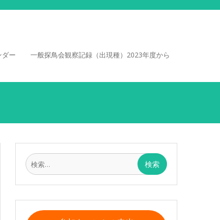
ンダー
一般探鳥会観察記録（出現種）2023年度から
検
索: