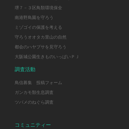
堺７－３区鳥類環境保全
南港野鳥園を守ろう
ミゾゴイの保護を考える
守ろうオオタカ里山の自然
都会のハヤブサを見守ろう
大阪城公園生きものいっぱいＰＪ
調査活動
鳥信募集 投稿フォーム
ガンカモ類生息調査
ツバメのねぐら調査
コミュニティー