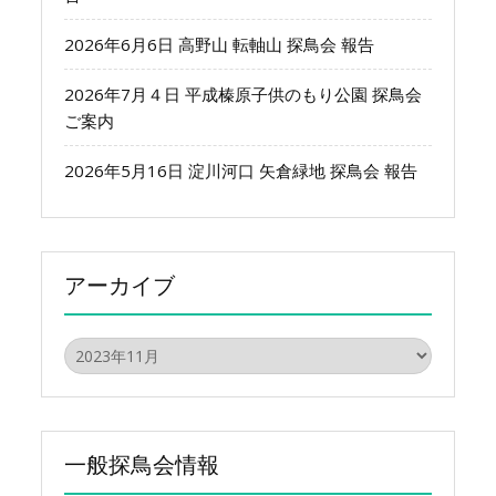
2026年6月6日 高野山 転軸山 探鳥会 報告
2026年7月４日 平成榛原子供のもり公園 探鳥会
ご案内
2026年5月16日 淀川河口 矢倉緑地 探鳥会 報告
アーカイブ
ア
ー
カ
イ
ブ
一般探鳥会情報