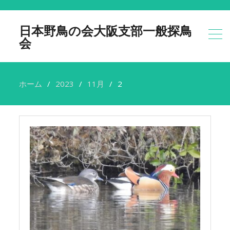
日本野鳥の会大阪支部一般探鳥
会
ホーム
2023
11月
2