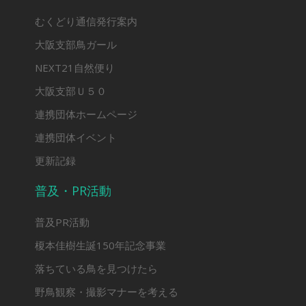
むくどり通信発行案内
大阪支部鳥ガール
NEXT21自然便り
大阪支部Ｕ５０
連携団体ホームページ
連携団体イベント
更新記録
普及・PR活動
普及PR活動
榎本佳樹生誕150年記念事業
落ちている鳥を見つけたら
野鳥観察・撮影マナーを考える