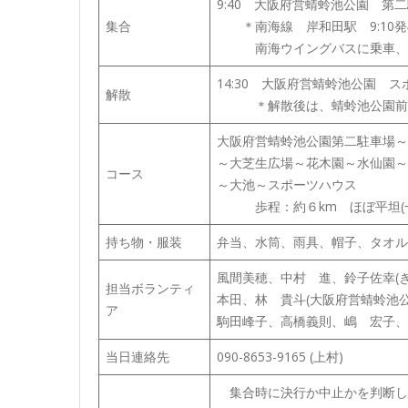
9:40 大阪府営蜻蛉池公園 第
集合
＊南海線 岸和田駅 9:10発
南海ウイングバスに乗車、9:
14:30 大阪府営蜻蛉池公園 
解散
＊解散後は、蜻蛉池公園前 1
大阪府営蜻蛉池公園第二駐車場～
～大芝生広場～花木園～水仙園～
コース
～大池～スポーツハウス
歩程：約６km ほぼ平坦(一
持ち物・服装
弁当、水筒、雨具、帽子、タオル
風間美穂、中村 進、鈴子佐幸(
担当ボランティ
本田、林 貴斗(大阪府営蜻蛉池公
ア
駒田峰子、高橋義則、嶋 宏子、
当日連絡先
090-8653-9165 (上村)
集合時に決行か中止かを判断し