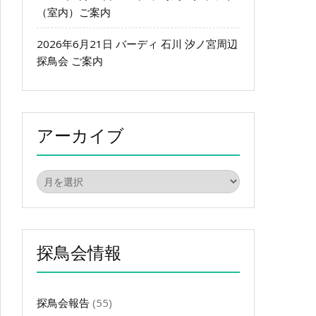
（室内）ご案内
2026年6月21日 バーディ 石川 汐ノ宮周辺
探鳥会 ご案内
アーカイブ
ア
ー
カ
イ
ブ
探鳥会情報
探鳥会報告
(55)