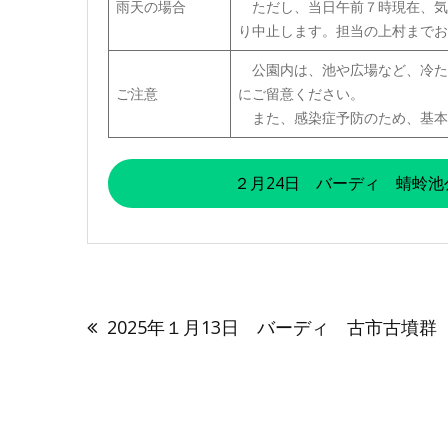
雨天の場合
ただし、当日午前７時現在、気
り中止します。担当の上村までお
公園内は、池や広場など、冷た
ご注意
にご留意ください。
また、感染症予防のため、基本
２月24日 バーディ 蜻蛉
投
稿
2025年１月13日 バーディ 古市古墳群
ナ
ビ
ゲ
ー
シ