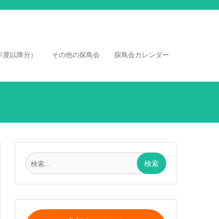
年度以降分）
その他の探鳥会
探鳥会カレンダー
検
索: