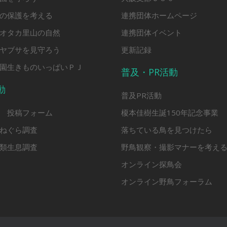
の保護を考える
連携団体ホームページ
オタカ里山の自然
連携団体イベント
ヤブサを見守ろう
更新記録
園生きものいっぱいＰＪ
普及・PR活動
動
普及PR活動
 投稿フォーム
榎本佳樹生誕150年記念事業
ねぐら調査
落ちている鳥を見つけたら
類生息調査
野鳥観察・撮影マナーを考え
オンライン探鳥会
オンライン野鳥フォーラム