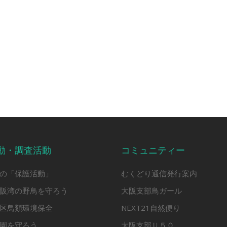
動・調査活動
コミュニティー
の「保護活動」
むくどり通信発行案内
阪湾の野鳥を守ろう
大阪支部鳥ガール
区鳥類環境保全
NEXT21自然便り
園を守ろう
大阪支部Ｕ５０