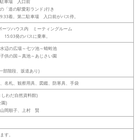
二駐車場 入口前
の「道の駅愛彩ランド｣行き
33着。第二駐車場 入口前がバス停。
スポーツハウス内 ミーティングルーム
5:03発のバスに乗車。
水辺の広場～七ツ池～蜻蛉池
子供の国～真池～あじさい園
部階段、坂道あり)
、名札、観察用具、図鑑、防寒具、手袋
きしわだ自然資料館)
園)
山岡順子、上村 賢
ます。