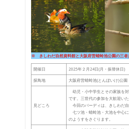
※ きしわだ自然資料館と大阪府営蜻蛉池公園の三者
開催日
2025年２月24日(月・振替休日)
探鳥地
大阪府営蜻蛉池(とんぼいけ)公園
幼児・小中学生とその家族を対
です。三世代の参加を大歓迎いた
見どころ
今回のバーディは、きしわだ自
七ツ池・蜻蛉池・大池を中心に
のようすをさぐります。