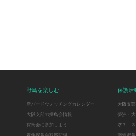
野鳥を楽しむ
保護活
新バードウォッチングカレンダー
大阪支部
大阪支部の探鳥会情報
夢洲・大
探鳥会に参加しよう
堺７－３
定例探鳥会観察記録
南港野鳥