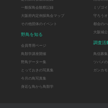
一般探鳥会観察記録
ミゾゴイ
大阪府内定例探鳥会マップ
守ろうオ
その他団体のイベント
都会のハ
大阪城公
野鳥を知る
調査活
会員専用ページ
鳥類学講座開催
鳥信募集
野鳥データー集
ツバメの
とっておきの写真集
ガンカモ
今月の鳥写真集
身近な鳥から鳥類学