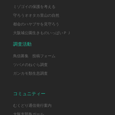
ミゾゴイの保護を考える
守ろうオオタカ里山の自然
都会のハヤブサを見守ろう
大阪城公園生きものいっぱいＰＪ
調査活動
鳥信募集 投稿フォーム
ツバメのねぐら調査
ガンカモ類生息調査
コミュニティー
むくどり通信発行案内
大阪支部鳥ガール