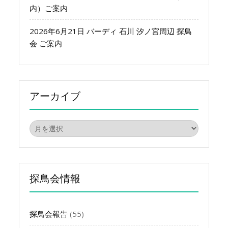
内）ご案内
2026年6月21日 バーディ 石川 汐ノ宮周辺 探鳥
会 ご案内
アーカイブ
ア
ー
カ
イ
ブ
探鳥会情報
探鳥会報告
(55)