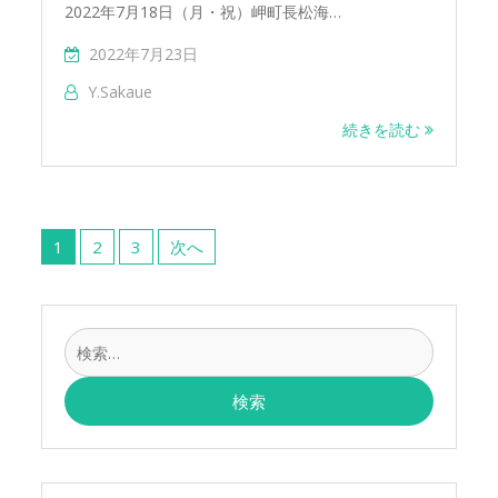
2022年7月18日（月・祝）岬町長松海…
2022年7月23日
Y.sakaue
続きを読む
投
稿
1
2
3
次へ
の
ペ
ー
検
ジ
索:
送
り