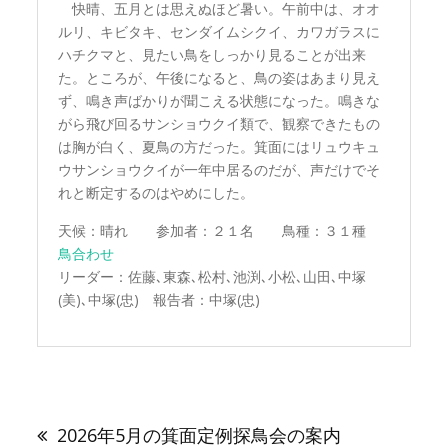
快晴、五月とは思えぬほど暑い。午前中は、オオ
ルリ、キビタキ、センダイムシクイ、カワガラスに
ハチクマと、見たい鳥をしっかり見ることが出来
た。ところが、午後になると、鳥の姿はあまり見え
ず、鳴き声ばかりが聞こえる状態になった。鳴きな
がら飛び回るサンショウクイ類で、観察できたもの
は胸が白く、夏鳥の方だった。箕面にはリュウキュ
ウサンショウクイが一年中居るのだが、声だけでそ
れと断定するのはやめにした。
天候：晴れ 参加者：２１名 鳥種：３１種
鳥合わせ
リーダー：佐藤､東森､松村､池渕､小松､山田､中塚
(美)､中塚(忠) 報告者：中塚(忠)
投
稿
2026年5月の箕面定例探鳥会の案内
ナ