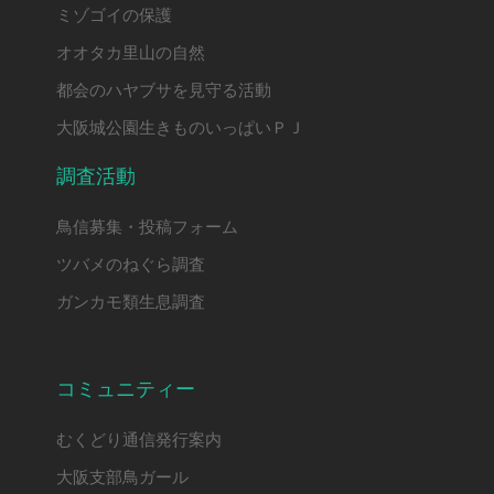
ミゾゴイの保護
オオタカ里山の自然
都会のハヤブサを見守る活動
大阪城公園生きものいっぱいＰＪ
調査活動
鳥信募集・投稿フォーム
ツバメのねぐら調査
ガンカモ類生息調査
コミュニティー
むくどり通信発行案内
大阪支部鳥ガール