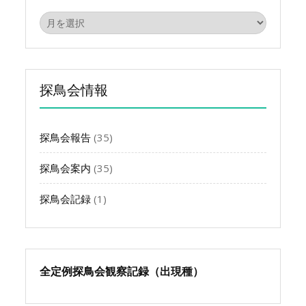
ア
ー
カ
イ
ブ
探鳥会情報
探鳥会報告
(35)
探鳥会案内
(35)
探鳥会記録
(1)
全定例探鳥会観察記録（出現種）