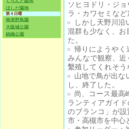
くろんど園地
ソヒヨドリ・ジョ
ほしだ園地
ラ・カワセミなど
第４日曜
南港野鳥園
しかし天野川沿
大阪城公園
混群も少なく、お
錦織公園
た。
帰りにようやく
みんなで観察、近
繫殖してくれそう
山地で鳥が出な
し、終了した。
尚、コース最高
ランティアガイド
のブランコ」が設
市・高槻市を中心