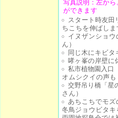
写真説明：左から
ができます
スタート時友田
ちこちを伸ばしま
イヌザンショウ
ん）
同じ木にキビタ
哮ヶ峯の岸壁に
私市植物園入口
オムシクイの声も
交野吊り橋「星
さん）
あちこちでモズ
冬鳥ジョウビタキ
両園地探鳥会では