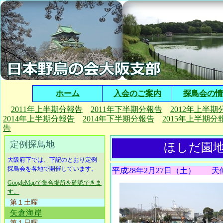
ホーム
入会のご案内
探鳥会の情
2011年上半期分報告
2011年下半期分報告
2012年上半期
2014年上半期分報告
2014年下半期分報告
2015年上半期分
告
定例探鳥地
ほしだ園地
大阪府下では、下記のとおり定例
探鳥会を各地で開催しています。
平成28年2月27日（土）
天
GoogleMapで集合場所を確認できま
す。
第１土曜
矢倉海岸
第１日曜