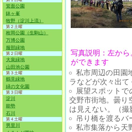
箕面公園
鉢ヶ峯
牧野（淀川上流）
第２土曜
枚岡公園（生駒山）
万博公園
服部緑地
写真説明：左から
第２日曜
大泉緑地
ができます
山田池公園
私市周辺の田園
第３土曜
鶴見緑地
ラなどが次々出て
緑の文化園
展望スポットで
第３日曜
交野市街地。曇り
淀川
能勢
は見えない。（撮
石川
吊り橋を渡るバ
第４土曜
男里川
私市集落から天