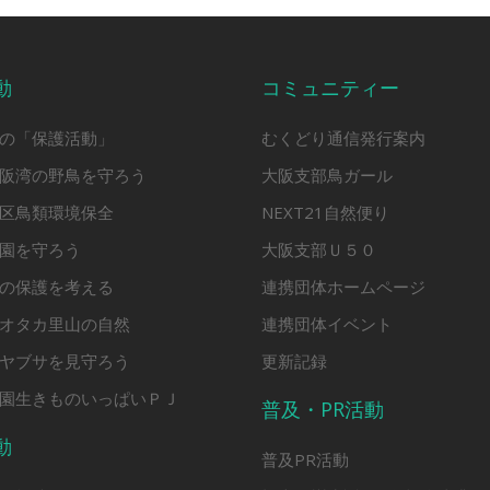
動
コミュニティー
の「保護活動」
むくどり通信発行案内
阪湾の野鳥を守ろう
大阪支部鳥ガール
区鳥類環境保全
NEXT21自然便り
園を守ろう
大阪支部Ｕ５０
の保護を考える
連携団体ホームページ
オタカ里山の自然
連携団体イベント
ヤブサを見守ろう
更新記録
園生きものいっぱいＰＪ
普及・PR活動
動
普及PR活動