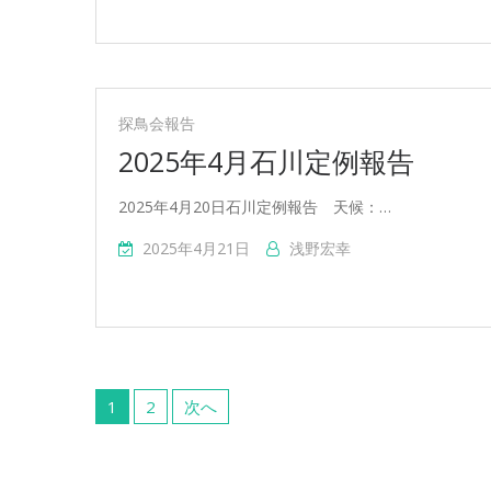
探鳥会報告
2025年4月石川定例報告
2025年4月20日石川定例報告 天候：…
2025年4月21日
浅野宏幸
投
稿
1
2
次へ
の
ペ
ー