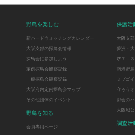
ジ
送
り
野鳥を楽しむ
保護活
新バードウォッチングカレンダー
大阪支部
大阪支部の探鳥会情報
夢洲・大
探鳥会に参加しよう
堺７－３
定例探鳥会観察記録
南港野鳥
一般探鳥会観察記録
ミゾゴイ
大阪府内定例探鳥会マップ
守ろうオ
その他団体のイベント
都会のハ
大阪城公
野鳥を知る
調査活
会員専用ページ