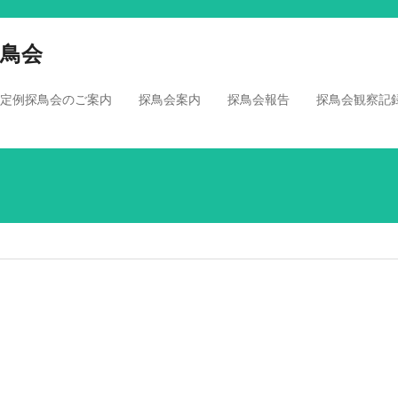
鳥会
定例探鳥会のご案内
探鳥会案内
探鳥会報告
探鳥会観察記