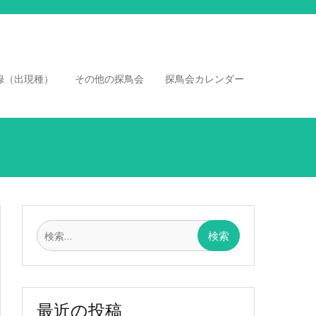
録（出現種）
その他の探鳥会
探鳥会カレンダー
検
索:
最近の投稿