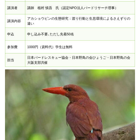
講演者
講師 植村 慎吾 氏（認定NPO法人バードリサーチ理事）
アカショウビンの生態研究：渡り行動と生息環境によるさえずりの
講演内容
違い
申込
申し込み不要､ただし先着50名
参加費
1000円（資料代）学生は無料
日本バードレスキュー協会・日本野鳥の会ひょうご・日本野鳥の会
担当
大阪支部共催