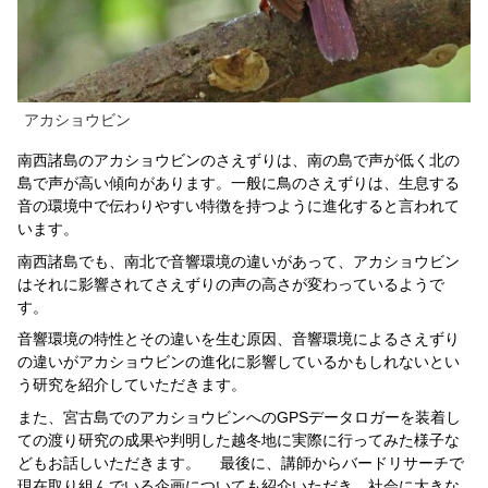
アカショウビン
南西諸島のアカショウビンのさえずりは、南の島で声が低く北の
島で声が高い傾向があります。一般に鳥のさえずりは、生息する
音の環境中で伝わりやすい特徴を持つように進化すると言われて
います。
南西諸島でも、南北で音響環境の違いがあって、アカショウビン
はそれに影響されてさえずりの声の高さが変わっているようで
す。
音響環境の特性とその違いを生む原因、音響環境によるさえずり
の違いがアカショウビンの進化に影響しているかもしれないとい
う研究を紹介していただきます。
また、宮古島でのアカショウビンへのGPSデータロガーを装着し
ての渡り研究の成果や判明した越冬地に実際に行ってみた様子な
どもお話しいただきます。 最後に、講師からバードリサーチで
現在取り組んでいる企画についても紹介いただき、社会に大きな