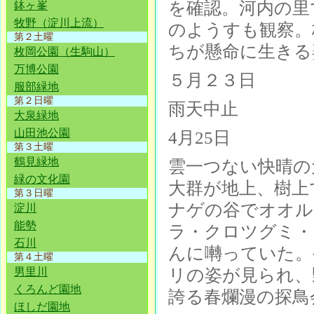
を確認。河内の里
鉢ヶ峯
牧野（淀川上流）
のようすも観察。
第２土曜
ちが懸命に生きる
枚岡公園（生駒山）
万博公園
５月２３日
服部緑地
第２日曜
雨天中止
大泉緑地
山田池公園
4月25日
第３土曜
鶴見緑地
雲一つない快晴の
緑の文化園
大群が地上、樹上
第３日曜
ナゲの谷でオオル
淀川
能勢
ラ・クロツグミ・
石川
んに囀っていた。
第４土曜
リの姿が見られ、
男里川
くろんど園地
誇る春爛漫の探鳥
ほしだ園地