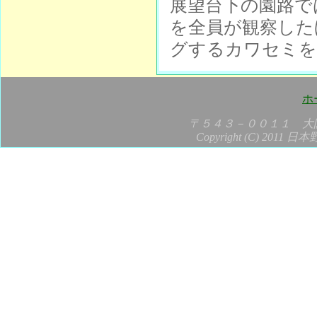
展望台下の園路で
を全員が観察した
グするカワセミを
ホ
〒５４３－００１１ 大
Copyright (C) 2011 日