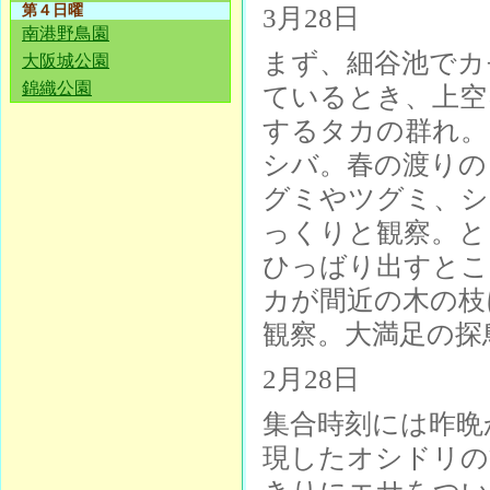
第４日曜
3月28日
南港野鳥園
まず、細谷池でカ
大阪城公園
錦織公園
ているとき、上空
するタカの群れ。
シバ。春の渡りの
グミやツグミ、シ
っくりと観察。と
ひっばり出すとこ
カが間近の木の枝
観察。大満足の探
2月28日
集合時刻には昨晩
現したオシドリの