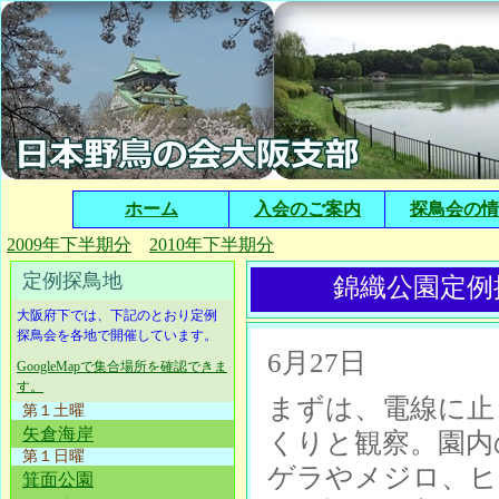
ホーム
入会のご案内
探鳥会の情
2009年下半期分
2010年下半期分
定例探鳥地
錦織公園定例探
大阪府下では、下記のとおり定例
探鳥会を各地で開催しています。
6月27日
GoogleMapで集合場所を確認できま
す。
まずは、電線に止
第１土曜
矢倉海岸
くりと観察。園内
第１日曜
ゲラやメジロ、ヒ
箕面公園