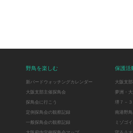
野鳥を楽しむ
保護活
新バードウォッチングカレンダー
大阪支部
大阪支部主催探鳥会
夢洲・大
探鳥会に行こう
堺７－３
定例探鳥会の観察記録
南港野鳥
一般探鳥会の観察記録
ミゾゴイ
大阪府内定例探鳥会マップ
守ろうオ