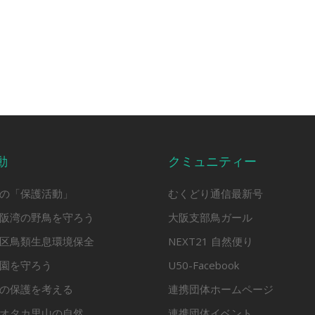
動
クミュニティー
の「保護活動」
むくどり通信最新号
阪湾の野鳥を守ろう
大阪支部鳥ガール
区鳥類生息環境保全
NEXT21 自然便り
園を守ろう
U50-Facebook
の保護を考える
連携団体ホームページ
オタカ里山の自然
連携団体イベント