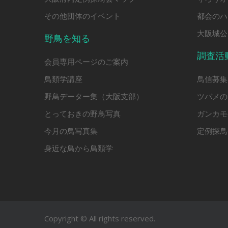
その他団体のイベント
都会のハ
大阪城公
野鳥を知る
調査活
会員専用ページのご案内
鳥類学講座
鳥信募集
野鳥データー集（大阪支部）
ツバメの
とっておきの野鳥写真
ガンカモ
今月の鳥写真集
定例探鳥
身近な鳥から鳥類学
Copyright © All rights reserved.