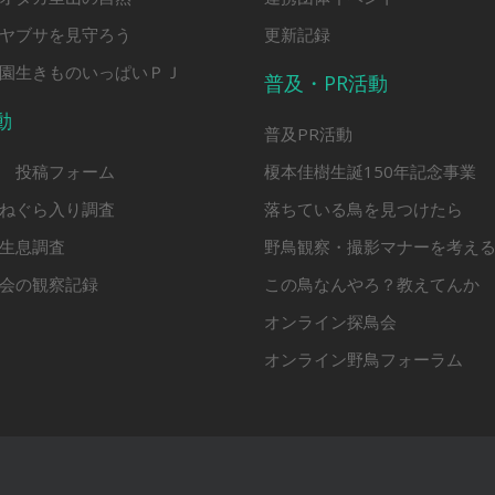
ヤブサを見守ろう
更新記録
園生きものいっぱいＰＪ
普及・PR活動
動
普及PR活動
 投稿フォーム
榎本佳樹生誕150年記念事業
ねぐら入り調査
落ちている鳥を見つけたら
生息調査
野鳥観察・撮影マナーを考え
会の観察記録
この鳥なんやろ？教えてんか
オンライン探鳥会
オンライン野鳥フォーラム