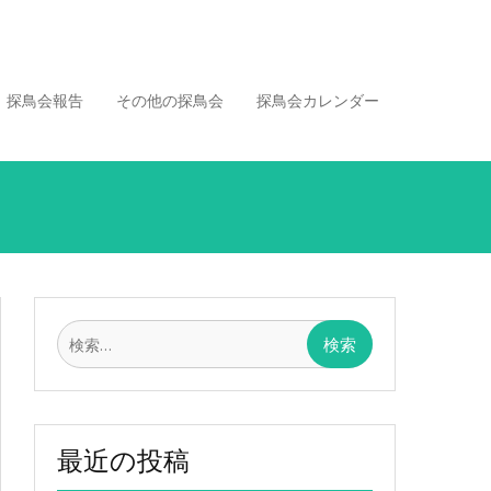
探鳥会報告
その他の探鳥会
探鳥会カレンダー
検
索:
最近の投稿