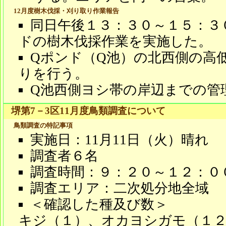
12月度樹木伐採・刈り取り作業報告
同日午後１３：３０～１５：３
ドの樹木伐採作業を実施した。
Qポンド（Q池）の北西側の高
りを行う。
Q池西側ヨシ帯の岸辺までの管
堺第7－3区11月度鳥類調査について
鳥類調査の特記事項
実施日：11月11日（火）晴れ
調査者６名
調査時間：９：２０～１２：０
調査エリア：二次処分地全域
＜確認した種及び数＞
キジ（１）、オカヨシガモ（１