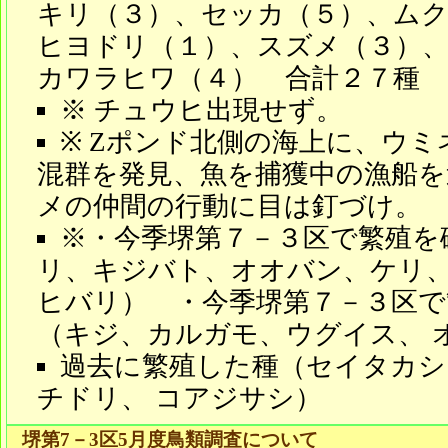
キリ（３）、セッカ（５）、ムク
ヒヨドリ（１）、スズメ（３）
カワラヒワ（４） 合計２７種
※ チュウヒ出現せず。
※ Zポンド北側の海上に、ウ
混群を発見、魚を捕獲中の漁船を
メの仲間の行動に目は釘づけ。
※・今季堺第７－３区で繁殖を
リ、キジバト、オオバン、ケリ、
ヒバリ） ・今季堺第７－３区で
（キジ、カルガモ、ウグイス、 
過去に繁殖した種（セイタカシ
チドリ、 コアジサシ）
堺第7－3区5月度鳥類調査について