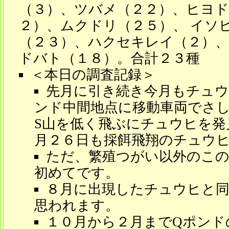
（３）、ツバメ（２２）、ヒヨド
２）、ムクドリ（２５）、 イソ
（２３）、ハクセキレイ（２）
ドバト（１８）。合計２３種
＜本日の調査記録＞
先月に引き続き今月もチュ
ンド中間地点に移動車両でさ
S山を低く飛ぶにチュウヒを発
月２６日も採餌飛翔のチュウ
ただ、繁殖つがい以外のこ
初めてです。
８月に出現したチュウヒと同
思われます。
１０月から２月までQポンド