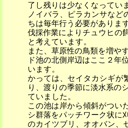
了し残りは少なくなってい
ノイバラ、ピラカンサなど
ちは毎年行う必要がありま
伐採作業によりチュウヒの
と考えています。
また、草原性の鳥類を増や
ド池の北側岸辺はここ２年
います。
かっては、セイタカシギが
り、渡りの季節に淡水系の
ていました。
この池は岸から傾斜がつい
シ群落をパッチワーク状に
のカイツブリ、オオバン、