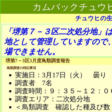
カムバックチュウヒプ
チュウヒの生
「堺第７－３区二次処分地」
地として管理していますので
場できません。
堺第7－3区3月度鳥類調査報告
鳥類調査の特記事項
実施日：3月17日（火） 曇り
調査者 7名
調査時間：９：３５～１２：０
調査エリア：二次処分地
＜鳥類調査 確認した種及び数