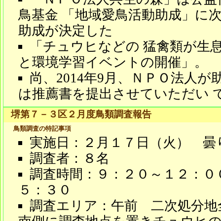
鳥基金 「地域愛鳥活動助成」に
助成が決定した
「チュウヒなどの 猛禽類が生
と環境学習イベントの開催」。
尚、2014年9月、ＮＰＯ法人
は推薦書を提出させていただい 
堺第７－３区２月度鳥類調査報告
鳥類調査の特記事項
実施日：２月１７日（火） 曇
調査者：８名
調査時間：９：２０～１２：０
５：３０
調査エリア：午前 二次処分地