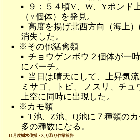
９：５４頃V、W、Yポンド
（♀個体）を発見。
高度を揚げ北西方向（海上）
消失した。
※その他猛禽類
チョウゲンボウ２個体が一時
にパーチ。
当日は晴天にして、上昇気
ミサゴ、トビ、 ノスリ、チュ
上空に同時に出現した。
※カモ類
T池、Z池、Q池に７種類の
多の種数になる。
11月度樹木伐採・刈り取り作業報告