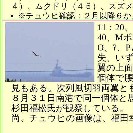
４）、ムクドリ（４５）、スズメ
※チュウヒ確認：２月以降６か
11：2
40、M
O、?、
失、い
翼の上
個体で
見もある。次列風切羽両翼と
８月３１日南港で同一個体と
杉田福松氏が観察している。
尚、チュウヒの画像は、福田