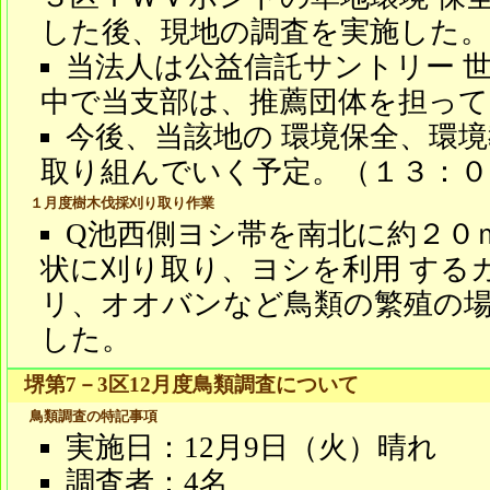
した後、現地の調査を実施した。
当法人は公益信託サントリー 
中で当支部は、推薦団体を担って
今後、当該地の 環境保全、環
取り組んでいく予定。（１３：０
１月度樹木伐採刈り取り作業
Q池西側ヨシ帯を南北に約２０
状に刈り取り、ヨシを利用 する
リ、オオバンなど鳥類の繁殖の
した。
堺第7－3区12月度鳥類調査について
鳥類調査の特記事項
実施日：12月9日（火）晴れ
調査者：4名