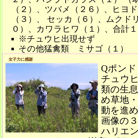
（２）、ツバメ（２６）、ヒヨ
（３）、 セッカ（６）、ムクド
０）、カワラヒワ（１）、合計１
※チュウヒ出現せず
その他猛禽類 ミサゴ（１）
女子力に感謝
Qポンド
チュウ
類の生
め草地
動を進
画像の
ハリエ