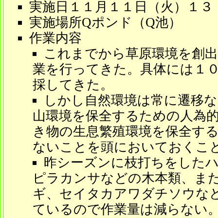
実施日１１月１１日（火）１３
実施場所Qポンド（Q池）
作業内容
これまでから草原環境を創
業を行ってきた。具体には１
採してきた。
しかし自然環境は常に遷移
山環境を保全するための人為
き物の生息繁殖環境を保全す
ないことを頭においておくこ
昨シーズンに枝打ちをした
ピラカンサなどの木本類、ま
ギ、セイタカアワダチソウな
ているので作業量は減らない