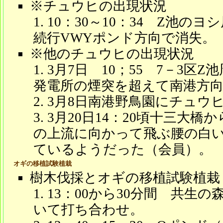
※チュウヒの出現状況
10：30～10：34 Z池の
続行VWYポンド方向で消失。
※他のチュウヒの出現状況
3月7日 10；55 7－3区
発電所の煙突を超えて南港方
3月8日南港野鳥園にチュウ
3月20日14：20頃十三大
の上流に向かって飛ぶ腰の白い
ているようだった（会員）。
オギの移植試験植栽
樹木伐採とオギの移植試験植栽
13：00から30分間 共生
いて打ち合わせ。