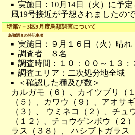
実施日：10月14日（火）に予
風19号接近が予想されましたの
堺第7－3区9月度鳥類調査について
鳥類調査の特記事項
実施日：９月１６日（火）晴
調査者 ８名
調査時間：１０：００～１３：
調査エリア：二次処分地全域
＜確認した種及び数＞
カルガモ（６）、カイツブリ（
（５）、カワウ（９）、アオサ
（３）、 ウミネコ（２）、チュ
（１２）、チョウゲンボウ（２
ラス（３８）、 ハシブトガラス