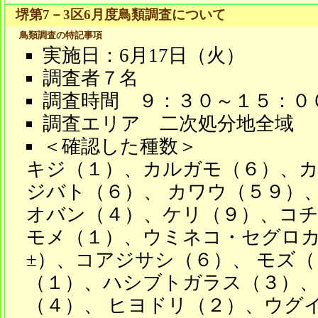
堺第7－3区6月度鳥類調査について
鳥類調査の特記事項
実施日：6月17日（火）
調査者７名
調査時間 ９：３０～１５：０
調査エリア 二次処分地全域
＜確認した種数＞
キジ（１）、カルガモ（６）、
ジバト（６）、 カワウ（５９）
オバン（４）、ケリ（９）、コチ
モメ（１）、ウミネコ・セグロ
±）、コアジサシ（６）、 モズ
（１）、ハシブトガラス（３）
（４）、 ヒヨドリ（２）、ウグ