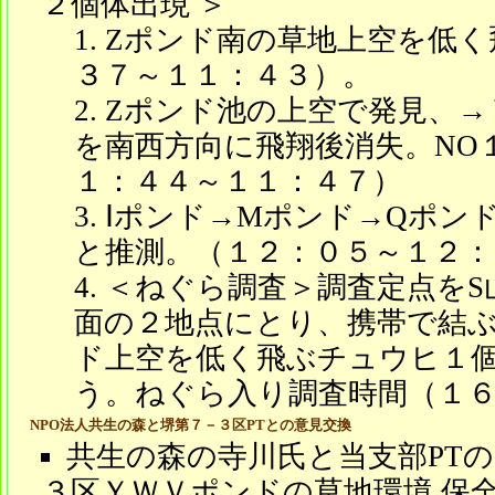
２個体出現 ＞
Zポンド南の草地上空を低く
３７～１１：４３）。
Zポンド池の上空で発見、→
を南西方向に飛翔後消失。NO
１：４４～１１：４７）
Ⅰポンド→Mポンド→Qポン
と推測。（１２：０５～１２：
＜ねぐら調査＞調査定点をS
面の２地点にとり、携帯で結ぶ
ド上空を低く飛ぶチュウヒ１
う。ねぐら入り調査時間（１６
NPO法人共生の森と堺第７－３区PTとの意見交換
共生の森の寺川氏と当支部PT
３区ＹＷＶポンドの草地環境 保