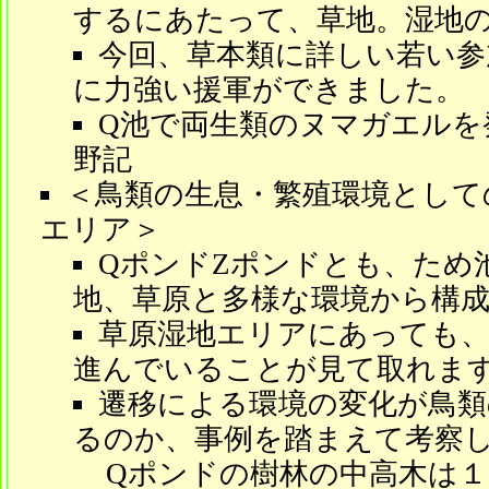
するにあたって、草地。湿地
今回、草本類に詳しい若い参
に力強い援軍ができました。
Q池で両生類のヌマガエルを
野記
＜鳥類の生息・繁殖環境として
エリア＞
QポンドZポンドとも、ため
地、草原と多様な環境から構
草原湿地エリアにあっても、
進んでいることが見て取れま
遷移による環境の変化が鳥類
るのか、事例を踏まえて考察
Qポンドの樹林の中高木は