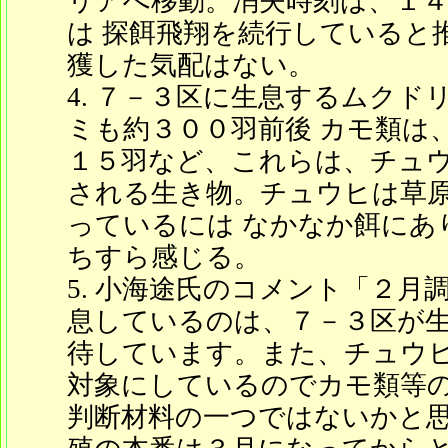
リアへ移動。消失時刻は、１
は 探餌飛翔を続行していると
獲した気配はない。
７－３区に生息するムクド
ミも約３００羽前後 カモ類は
１５羽など、これらは、チュウ
される生き物。チュウヒは草
っているには なかなか餌にあ
ちすら感じる。
小海途氏のコメント「２月
息しているのは、７－３区が
待しています。また、チュウ
対象にしているのでカモ類等
判断材料の一つではないかと