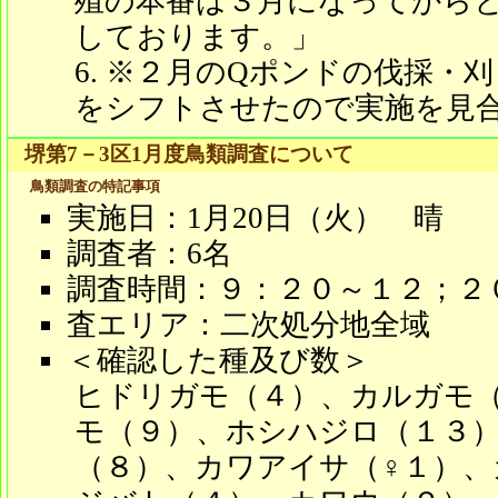
殖の本番は３月になってからと
しております。」
※２月のQポンドの伐採・刈
をシフトさせたので実施を見
堺第7－3区1月度鳥類調査について
鳥類調査の特記事項
実施日：1月20日（火） 晴
調査者：6名
調査時間：９：２０～１２；２
査エリア：二次処分地全域
＜確認した種及び数＞
ヒドリガモ（４）、カルガモ
モ（９）、ホシハジロ（１３）
（８）、カワアイサ（♀１）、