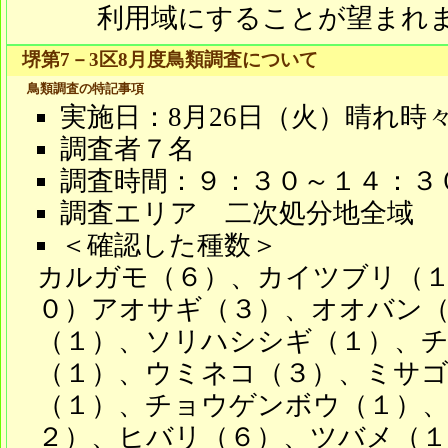
利用域にすることが望まれ
堺第7－3区8月度鳥類調査について
鳥類調査の特記事項
実施日：8月26日（火）晴れ時
調査者７名
調査時間：９：３０～１４：３
調査エリア 二次処分地全域
＜確認した種数＞
カルガモ（６）、カイツブリ（
０）アオサギ（３）、オオバン（
（１）、ソリハシシギ（１）、
（１）、ウミネコ（３）、ミサゴ
（１）、チョウゲンボウ（１）
２）、ヒバリ（６）、ツバメ（１