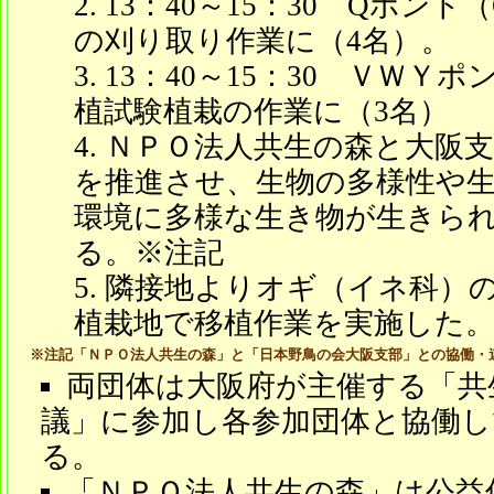
13：40～15：30 Qポン
の刈り取り作業に（4名）。
13：40～15：30 ＶＷ
植試験植栽の作業に（3名）
ＮＰＯ法人共生の森と大阪
を推進させ、生物の多様性や生
環境に多様な生き物が生きら
る。※注記
隣接地よりオギ（イネ科）の
植栽地で移植作業を実施した
※注記「ＮＰＯ法人共生の森」と「日本野鳥の会大阪支部」との協働・
両団体は大阪府が主催する「共
議」に参加し各参加団体と協働し
る。
「ＮＰＯ法人共生の森」は公益