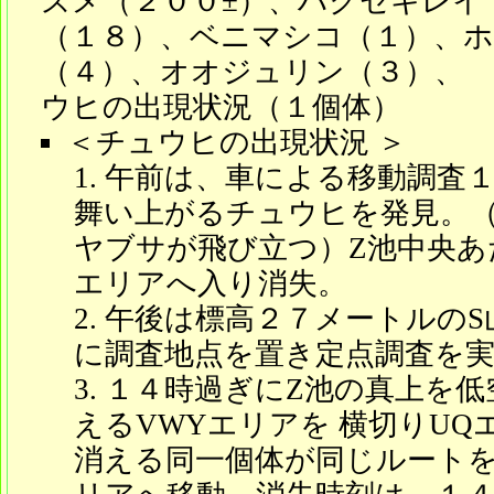
ズメ（２００±）、ハクセキレイ
（１８）、ベニマシコ（１）、
（４）、オオジュリン（３）、
ウヒの出現状況（１個体）
＜チュウヒの出現状況 ＞
午前は、車による移動調査１
舞い上がるチュウヒを発見。
ヤブサが飛び立つ）Z池中央あ
エリアへ入り消失。
午後は標高２７メートルのS
に調査地点を置き定点調査を
１４時過ぎにZ池の真上を低
えるVWYエリアを 横切りU
消える同一個体が同じルートを