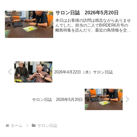
2026年度のNEXT21の自然環境調査の打ち
合わせのために来所西村さん むくどり通
信の...
サロン日誌 2026年5月20日
サロン日誌
本日はお客様の訪問は残念ながらありませ
んでした。担当の二人でBIRDER6月号の
離島特集を読んだり、最近の鳥情報を交換
したり、鳥談義。又、大阪支部とチャリテ
ィーアパレルプラットフォーム「イーガー
ビーバー」とのコラボ企画大阪湾岸のネイ
チャーポ...
2026年4月22日（水）サロン日誌
サロン日誌 2026年5月20日
ホーム
サロン日誌