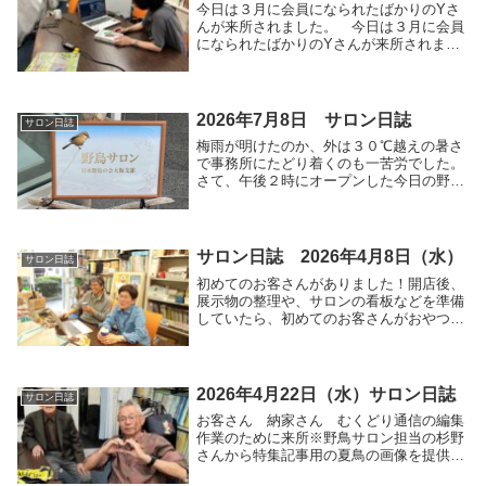
今日は３月に会員になられたばかりのYさ
んが来所されました。 今日は３月に会員
になられたばかりのYさんが来所されまし
た。ご近所ということで自転車で午後３時
頃来所されました。長居の鳥展に行かれて
そこで見たフウチョウが気になって、資料
があるかもと...
2026年7月8日 サロン日誌
サロン日誌
梅雨が明けたのか、外は３０℃越えの暑さ
で事務所にたどり着くのも一苦労でした。
さて、午後２時にオープンした今日の野鳥
サロンですが、なんと１７：３０現在、お
客様がありません。唯一、入り口のドアを
開けて中を覗かれたのはたぶんNEXT２１
の関係者の...
サロン日誌 2026年4月8日（水）
サロン日誌
初めてのお客さんがありました！開店後、
展示物の整理や、サロンの看板などを準備
していたら、初めてのお客さんがおやつ持
参で来られました。おいしいコーヒーをい
ただきながら、野鳥写真を使ったAIでの加
工や、最近の野鳥観察情報などたくさんの
お話で盛り...
2026年4月22日（水）サロン日誌
サロン日誌
お客さん 納家さん むくどり通信の編集
作業のために来所※野鳥サロン担当の杉野
さんから特集記事用の夏鳥の画像を提供し
てもらいました大門さん 午後4時過ぎ