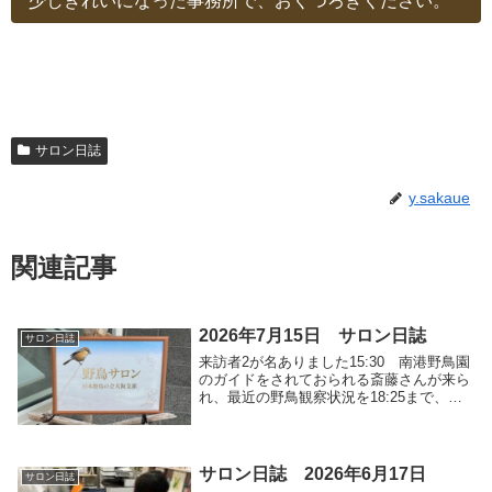
少しきれいになった事務所で、おくつろぎください。
サロン日誌
y.sakaue
関連記事
2026年7月15日 サロン日誌
サロン日誌
来訪者2が名ありました15:30 南港野鳥園
のガイドをされておられる斎藤さんが来ら
れ、最近の野鳥観察状況を18:25まで、語
りあいました。18:43 谷町4丁目で勤務さ
れておられる「Iさま」が来訪されまし
た。大阪で開催されている探鳥会の場所...
サロン日誌 2026年6月17日
サロン日誌