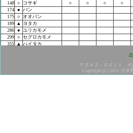
148
○
コサギ
○
○
○
○
174
●
バン
175
○
オオバン
189
▲
ヨタカ
286
●
ユリカモメ
299
○
セグロカモメ
355
▲
ハイタカ
356
▲
オオタカ
○
358
▲
ノスリ
383
○
カワセミ
○
○
〒５４３－００１１ 大
Copyright (C) 2011 日
390
●
コゲラ
○
○
○
401
▲
チョウゲンボウ
○
407
▲
ハヤブサ
418
▲
サンコウチョウ
420
●
モズ
○
435
●
ハシボソガラス
○
○
○
○
436
●
ハシブトガラス
○
○
○
○
442
●
ヤマガラ
○
445
●
シジュウカラ
○
○
○
○
457
●
ツバメ
○
○
○