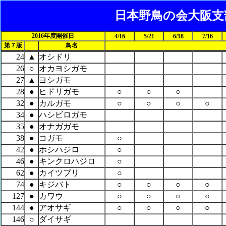
日本野鳥の会大阪支
2016年度開催日
4/16
5/21
6/18
7/16
第７版
鳥名
24
▲
オシドリ
26
○
オカヨシガモ
27
▲
ヨシガモ
28
●
ヒドリガモ
○
○
○
32
●
カルガモ
○
○
○
○
34
●
ハシビロガモ
35
●
オナガガモ
38
●
コガモ
○
42
●
ホシハジロ
○
46
●
キンクロハジロ
○
62
●
カイツブリ
○
74
●
キジバト
○
○
○
○
127
●
カワウ
○
○
○
○
144
●
アオサギ
○
○
○
○
146
○
ダイサギ